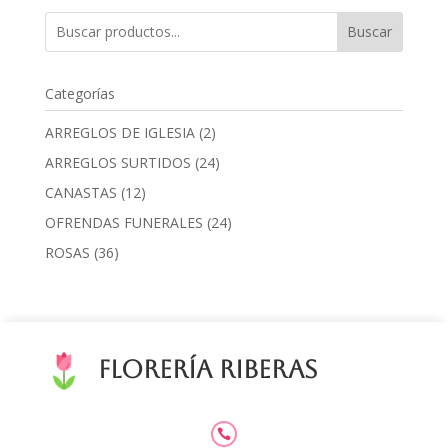
Buscar
Categorías
2
ARREGLOS DE IGLESIA
2
products
24
ARREGLOS SURTIDOS
24
products
12
CANASTAS
12
products
24
OFRENDAS FUNERALES
24
products
36
ROSAS
36
products
Florería Riberas
