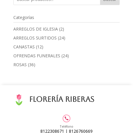
Categorías
2
ARREGLOS DE IGLESIA
2
products
24
ARREGLOS SURTIDOS
24
products
12
CANASTAS
12
products
24
OFRENDAS FUNERALES
24
products
36
ROSAS
36
products
Florería Riberas

Teléfono
8122308671
|
8126760669