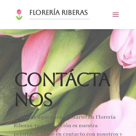
Florería Riberas
Contácta
nos
¡Estamos aquí para ayudarte! En Florería
Riberas, tu satisfacción es nuestra
prioridad. Ponte en contacto con nosotros y