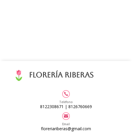
Florería Riberas

Teléfono
8122308671
|
8126760669

Email
floreriariberas@gmail.com