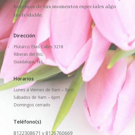
haremos de tus momentos especiales algo
inolvidable.
Dirección
Plutarco Elias Calles 3218
Riberas del Rio,
Guadalupe, N.L.
Horarios
Lunes a Viernes de 9am – 8pm
Sábados de 9am – 6pm
Domingos cerrado
Teléfono(s)
8122308671 y 8126760669