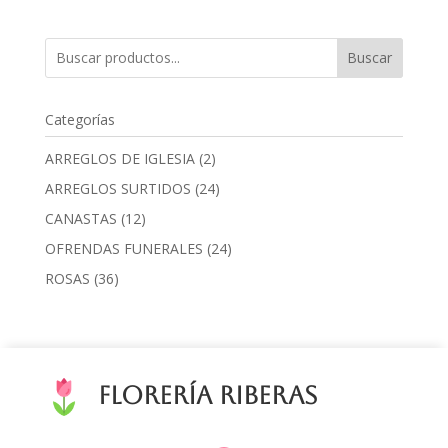
Buscar
Categorías
2
ARREGLOS DE IGLESIA
2
products
24
ARREGLOS SURTIDOS
24
products
12
CANASTAS
12
products
24
OFRENDAS FUNERALES
24
products
36
ROSAS
36
products
Florería Riberas